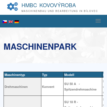
HMBC
KOVOVÝROBA
MASCHINENBAU UND BEARBEITUNG IN BÍLOVEC
MASCHINENPARK
Maschinentyp
Typ
Modell
Be
Dr
SU 50 A -
Drehmaschinen
Konvent
mm
Spitzendrehmaschine
m
Dr
SU 18 R -
mm