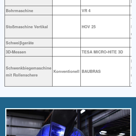
Hö
Bohrmaschine
VR 4
Ti
Stoßmaschine Vertikal
HOV 25
50
m
Schweiβgeräte
3D-Messen
TESA MICRO-HITE 3D
Bi
Schwenkbiegemaschine
Sc
Konventionell
BAUBRAS
mit Rollenschere
ma
Ar