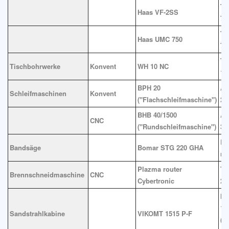
Ti
Haas VF-2SS
76
Ti
Haas UMC 750
76
Ti
Tischbohrwerke
Konvent
WH 10 NC
10
BPH 20
Au
Schleifmaschinen
Konvent
("Flachschleifmaschine")
20
BHB 40/1500
Au
CNC
("Rundschleifmaschine")
35
Du
Bandsäge
Bomar STG 220 GHA
m
Plazma router
Ti
Brennschneidmaschine
CNC
Cybertronic
21
In
1,
Sandstrahlkabine
VIKOMT 1515 P-F
(L