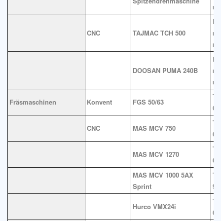
Spitzendrehmaschine
m
Dr
CNC
TAJMAC TCH 500
mm
m
Dr
DOOSAN PUMA 240B
mm
m
Ti
Fräsmaschinen
Konvent
FGS 50/63
63
Ti
CNC
MAS MCV 750
64
Ti
MAS MCV 1270
67
MAS MCV 1000 5AX
Ti
Sprint
90
Ti
Hurco VMX24i
61